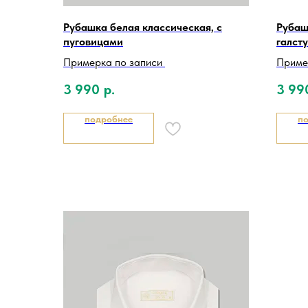
Рубашка белая классическая, с
Рубаш
пуговицами
галст
Примерка по записи
Приме
3 990
р.
3 99
подробнее
п