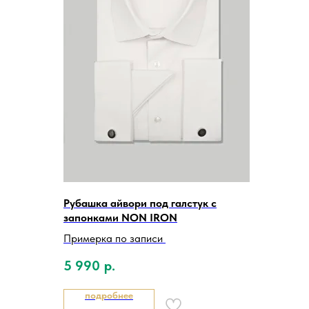
Рубашка айвори под галстук с
запонками NON IRON
Примерка по записи
5 990
р.
подробнее