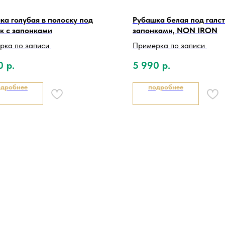
ка голубая в полоску под
Рубашка белая под галст
ук с запонками
запонками, NON IRON
рка по записи
Примерка по записи
0
р.
5 990
р.
одробнее
подробнее