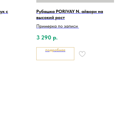
ук с
Рубашка PORIVAY N. айвори на
высокий рост
Примерка по записи
3 290
р.
подробнее