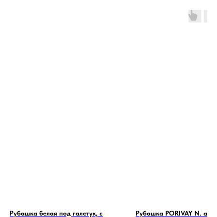
Рубашка белая под галстук, с
Рубашка PORIVAY N. айв