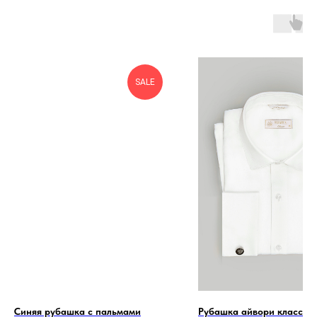
SALE
Синяя рубашка с пальмами
Рубашка айвори классиче