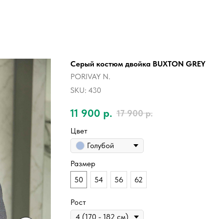
Серый костюм двойка BUXTON GREY
PORIVAY N.
SKU:
430
11 900
р.
17 900
р.
Цвет
Голубой
Размер
50
54
56
62
Рост