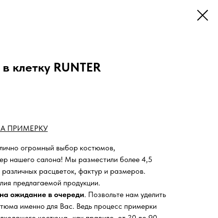
 в клетку RUNTER
А ПРИМЕРКУ
 лично огромный выбор костюмов,
ьер нашего салона!
Мы разместили более 4,5
 различных расцветок, фактур и размеров.
лия предлагаемой продукции.
на ожидание в очереди
. Позвольте нам уделить
тюма именно для Вас. Ведь процесс примерки
дходящего костюма- как правило, от 30 до 90