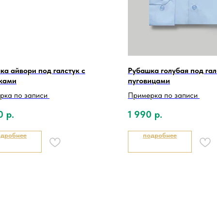
ка айвори под галстук с
Рубашка голубая под гал
ками
пуговицами
рка по записи
Примерка по записи
0
р.
1 990
р.
одробнее
подробнее