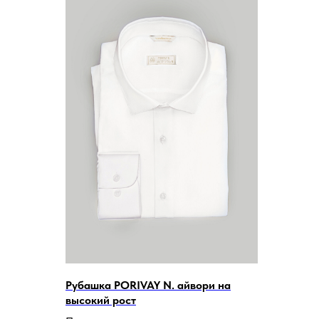
Рубашка PORIVAY N. айвори на
высокий рост