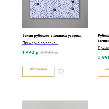
Белая рубашка с мелким узором
Рубаш
запон
Примерка по записи
Приме
1 990
р.
2 900
р.
3 99
подробнее
п