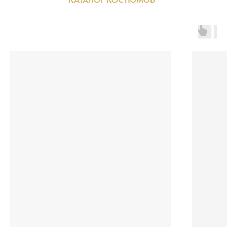
деленный ассортимент
из натуральной кожи от бренда
Porivay N. от 1590 р