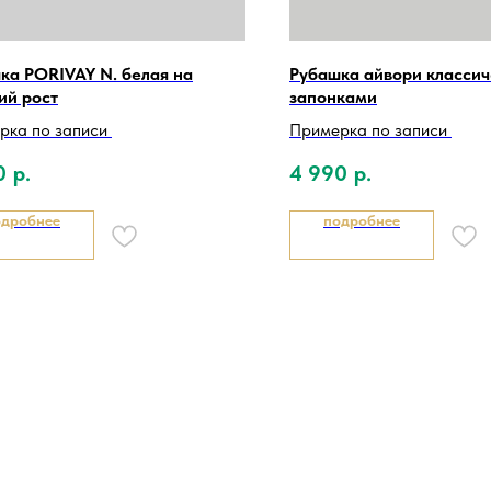
ка PORIVAY N. белая на
Рубашка айвори классич
ий рост
запонками
рка по записи
Примерка по записи
0
р.
4 990
р.
одробнее
подробнее