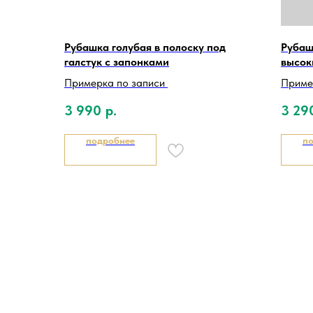
Рубашка голубая в полоску под
Рубаш
галстук с запонками
высок
Примерка по записи
Приме
3 990
р.
3 29
подробнее
п