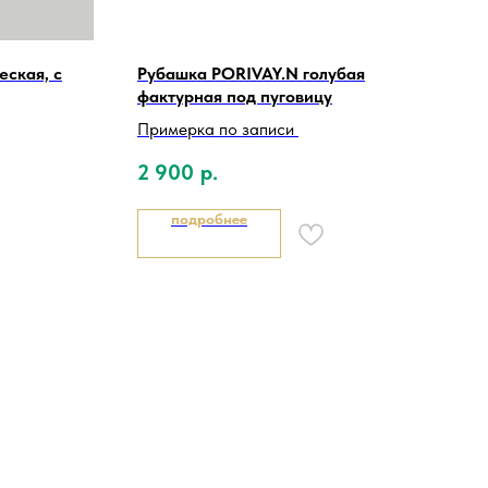
еская, с
Рубашка PORIVAY.N голубая
фактурная под пуговицу
Примерка по записи
2 900
р.
подробнее