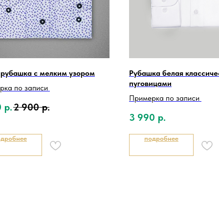
 рубашка с мелким узором
Рубашка белая классичес
пуговицами
рка по записи
Примерка по записи
0
р.
2 900
р.
3 990
р.
одробнее
подробнее