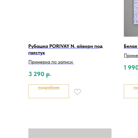
Рубашка PORIVAY N. айвори под
Белая
галстук
Приме
Примерка по записи
1 99
3 290
р.
подробнее
п