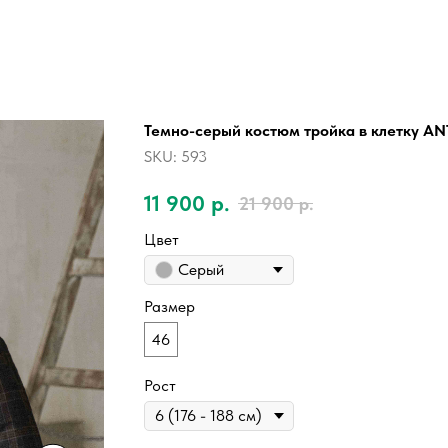
Темно-серый костюм тройка в клетку A
SKU:
593
11 900
р.
21 900
р.
Цвет
Серый
Размер
46
Рост